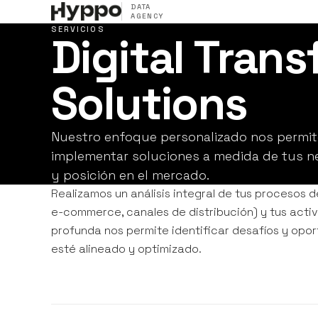
DATA
AGENCY
SERVICIOS
Digital Tran
Solutions
Nuestro enfoque personalizado nos permite
implementar soluciones a medida de tus ne
y posición en el mercado.
Realizamos un análisis integral de tus procesos d
e-commerce, canales de distribución) y tus acti
profunda nos permite identificar desafíos y opor
esté alineado y optimizado.